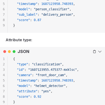
5
  "timestamp"
: 
1607123958.748393
,
6
  "model"
: 
"person_classifier"
,
7
  "sub_label"
: 
"delivery_person"
,
8
  "score"
: 
0.87
9
}
Attribute type:
JSON
1
{
2
  "type"
: 
"classification"
,
3
  "id"
: 
"1607123955.475377-mxklsc"
,
4
  "camera"
: 
"front_door_cam"
,
5
  "timestamp"
: 
1607123958.748393
,
6
  "model"
: 
"helmet_detector"
,
7
  "attribute"
: 
"yes"
,
8
  "score"
: 
0.92
9
}