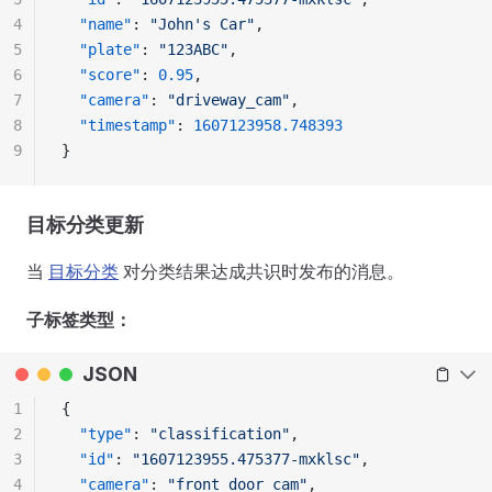
4
  "name"
: 
"John's Car"
,
5
  "plate"
: 
"123ABC"
,
6
  "score"
: 
0.95
,
7
  "camera"
: 
"driveway_cam"
,
8
  "timestamp"
: 
1607123958.748393
9
}
目标分类更新
当
目标分类
对分类结果达成共识时发布的消息。
子标签类型：
JSON
1
{
2
  "type"
: 
"classification"
,
3
  "id"
: 
"1607123955.475377-mxklsc"
,
4
  "camera"
: 
"front_door_cam"
,