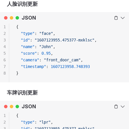
人脸识别更新
JSON
1
{
2
  "type"
: 
"face"
,
3
  "id"
: 
"1607123955.475377-mxklsc"
,
4
  "name"
: 
"John"
,
5
  "score"
: 
0.95
,
6
  "camera"
: 
"front_door_cam"
,
7
  "timestamp"
: 
1607123958.748393
8
}
车牌识别更新
JSON
1
{
2
  "type"
: 
"lpr"
,
3
  "id"
: 
"1607123955.475377-mxklsc"
,