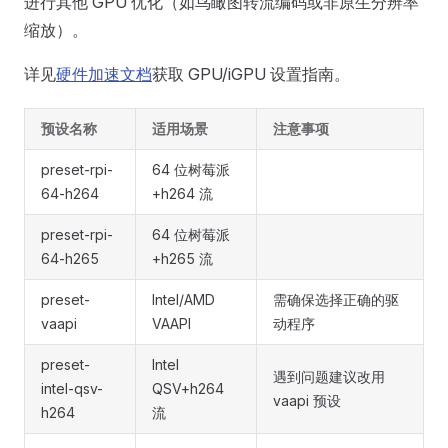
进行其他 GPU 优化（如鸟瞰图转流编码或非原生分辨率
缩放）。
详见
硬件加速文档
获取 GPU/iGPU 设置指南。
预设名称
适用场景
注意事项
preset-rpi-
64 位树莓派
64-h264
+h264 流
preset-rpi-
64 位树莓派
64-h265
+h265 流
preset-
Intel/AMD
需确保选择正确的驱
vaapi
VAAPI
动程序
preset-
Intel
遇到问题建议改用
intel-qsv-
QSV+h264
vaapi 预设
h264
流